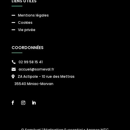
LIENS UTILES
Mentions légales

Cookies

Vie privée

COORDONNÉES
02 99 58 15 41

accueil@someval.fr

ZA Actipole - 10 rue des Mettras

35540 Miniac-Morvan
© Soméval | Réalisation
E-ssentiel
x
Agence MTC