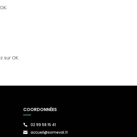
 OK.
ez sur OK.
COORDONNÉES
02 99 58 15 41

accueil@someval.fr
