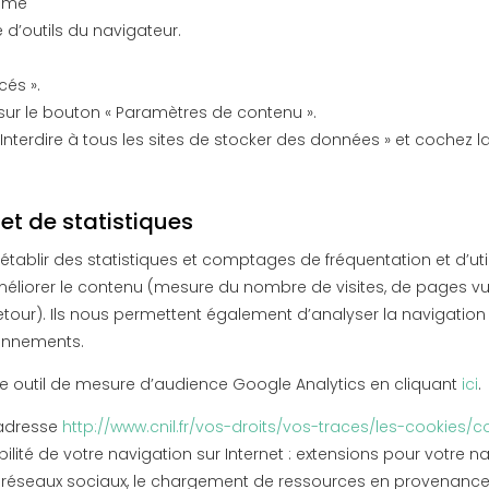
rome
d’outils du navigateur.
cés ».
z sur le bouton « Paramètres de contenu ».
 Interdire à tous les sites de stocker des données » et cochez l
t de statistiques
 d’établir des statistiques et comptages de fréquentation et d’ut
méliorer le contenu (mesure du nombre de visites, de pages vu
e retour). Ils nous permettent également d’analyser la navigation
ionnements.
e outil de mesure d’audience Google Analytics en cliquant
ici
.
’adresse
http://www.cnil.fr/vos-droits/vos-traces/les-cookies/c
abilité de votre navigation sur Internet : extensions pour votre
es réseaux sociaux, le chargement de ressources en provenance